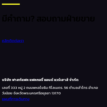
มีคำถาม? สอบถามฝ่ายขาย
คลิกติดต่อเรา
บริษัท ฟาสท์แฟค แฟคทอรี่ แอนด์ แวร์เฮาส์ จำกัด
เลขที่ 333 หมู่ 2 ถนนพหลโยธิน กิโลเมตร. 56 ตำบลลำไทร อำเภอ
วังน้อย จังหวัดพระนครศรีอยุธยา 13170
แผนที่การเดินทาง