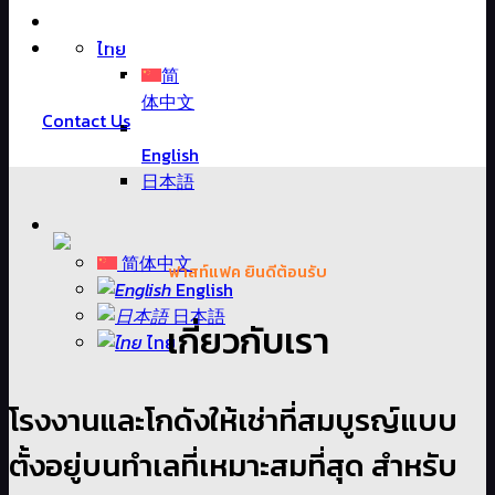
The Perfect Factories
ไทย
and Warehouse For Rent
简
In Thailand.
体中文
Contact Us
English
日本語
简体中文
ฟาสท์แฟค ยินดีต้อนรับ
English
日本語
เกี่ยวกับเรา
ไทย
โรงงานและโกดังให้เช่าที่สมบูรญ์แบบ
ตั้งอยู่บนทำเลที่เหมาะสมที่สุด สำหรับ