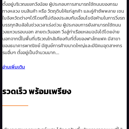
ตั้งอยู่บริเวณแยกวังน้อย ผู้ประกอบการสามารถใช้ถนนของกรม
ทางหลวง ขนสินค้า หรือ วัตถุดิบให้แก่ลูกค้า และคู่ค้าซัพพลาย เชน
ในจังหวัดต่างๆได้โดยที่ไม่ต้องประสบกับเงื่อนไขข้อห้ามในการวิ่งรถ
บรรทุกสิบล้อในช่วงเวลาเร่งด่วน ผู้ประกอบการยังสามารถใช้ถนน
วงแหวนรอบนอก สายตะวันออก วิ่งสู่ท่าเรือแหลมฉบังได้โดยง่าย
นอกจากนี้ในพื้นที่บริเวณใกล้เคียงกับที่ตั้งของฟาส์ทแฟค มีสาขา
ของธนาคารพาณิชย์ มีศูนย์การค้าขนาดใหญ่และมีนิคมอุตสาหกร
รมอื่นๆ ตั้งอยู่เป็นจำนวนมาก….
อ่านเพิ่มเติม
รวดเร็ว พร้อมเพรียง